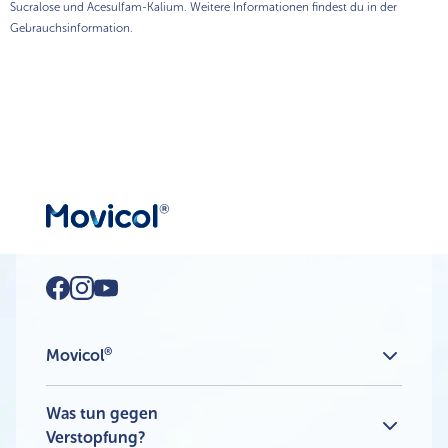
Sucralose und Acesulfam-Kalium. Weitere Informationen findest du in der
Gebrauchsinformation.
®
Movicol
®
Movicol
Pulver mit Zitronen-Limetten Aroma
Alle Produkte
Was tun gegen
Verstopfung?