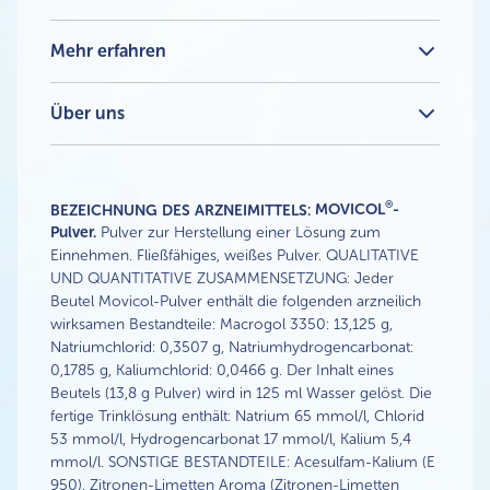
®
So funktioniert Movicol
Was ist ein träger Stuhl bzw. Verstopfung?
Mehr erfahren
Was tun gegen Verstopfung? Ratschläge & Tipps
Alle Artikel
Verstopfung auf Reisen
Über uns
Unterschiedliche Abführmittel
Kontakt
FAQs
Gebrauchsinformation
®
BEZEICHNUNG DES ARZNEIMITTELS:
MOVICOL
-
Pulver.
Pulver zur Herstellung einer Lösung zum
Einnehmen. Fließfähiges, weißes Pulver. QUALITATIVE
UND QUANTITATIVE ZUSAMMENSETZUNG: Jeder
Beutel Movicol-Pulver enthält die folgenden arzneilich
wirksamen Bestandteile: Macrogol 3350: 13,125 g,
Natriumchlorid: 0,3507 g, Natriumhydrogencarbonat:
0,1785 g, Kaliumchlorid: 0,0466 g. Der Inhalt eines
Beutels (13,8 g Pulver) wird in 125 ml Wasser gelöst. Die
fertige Trinklösung enthält: Natrium 65 mmol/l, Chlorid
53 mmol/l, Hydrogencarbonat 17 mmol/l, Kalium 5,4
mmol/l. SONSTIGE BESTANDTEILE: Acesulfam-Kalium (E
950), Zitronen-Limetten Aroma (Zitronen-Limetten