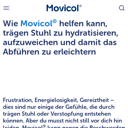
®
Wie
Movicol
helfen kann,
trägen Stuhl zu hydratisieren,
aufzuweichen und damit das
Zurück
Abführen zu erleichtern
®
Movicol
für Erwachsene
Movicol
®
Pulver mit Zitronen-Limetten
Aroma
Frustration, Energielosigkeit, Gereiztheit –
dies sind nur einige der Gefühle, die durch
trägen Stuhl oder Verstopfung entstehen
können. Aber du musst nicht still vor dich hin
®
leiden. Movicol
kann gegen die Beschwerden