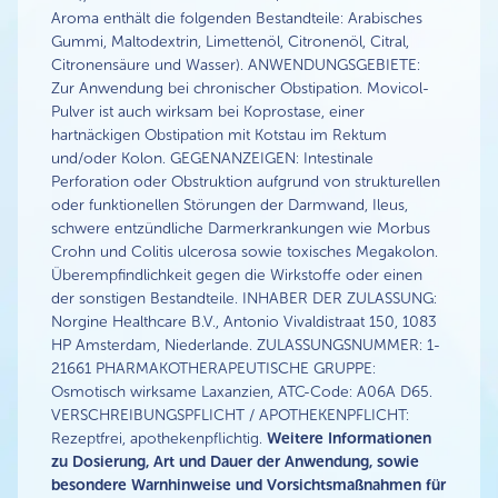
Aroma enthält die folgenden Bestandteile: Arabisches
Gummi, Maltodextrin, Limettenöl, Citronenöl, Citral,
Citronensäure und Wasser). ANWENDUNGSGEBIETE:
Zur Anwendung bei chronischer Obstipation. Movicol-
Pulver ist auch wirksam bei Koprostase, einer
hartnäckigen Obstipation mit Kotstau im Rektum
und/oder Kolon. GEGENANZEIGEN: Intestinale
Perforation oder Obstruktion aufgrund von strukturellen
oder funktionellen Störungen der Darmwand, Ileus,
schwere entzündliche Darmerkrankungen wie Morbus
Crohn und Colitis ulcerosa sowie toxisches Megakolon.
Überempfindlichkeit gegen die Wirkstoffe oder einen
der sonstigen Bestandteile. INHABER DER ZULASSUNG:
Norgine Healthcare B.V., Antonio Vivaldistraat 150, 1083
HP Amsterdam, Niederlande. ZULASSUNGSNUMMER: 1-
21661 PHARMAKOTHERAPEUTISCHE GRUPPE:
Osmotisch wirksame Laxanzien, ATC-Code: A06A D65.
VERSCHREIBUNGSPFLICHT / APOTHEKENPFLICHT:
Rezeptfrei, apothekenpflichtig.
Weitere Informationen
zu Dosierung, Art und Dauer der Anwendung, sowie
besondere Warnhinweise und Vorsichtsmaßnahmen für